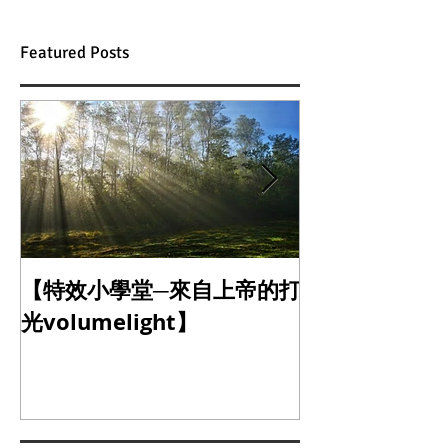
Featured Posts
【特效小學堂─來自上帝的打
【怎麼晃都難不
光volumelight】
定器】