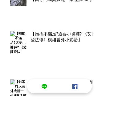
【抱抱不滿足?還要小褲褲? 《艾爾
登法環》模組番外小彩蛋】
【影帝打人意外成新一代迷因? 簡
單幾步驟做出進階頭轉效果!】
Archive
2025年1月
(1)
1 篇文章