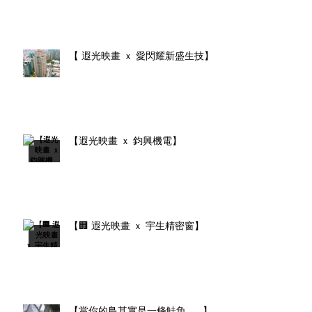
【 遐光映畫 ｘ 愛閃耀新盛生技】
【遐光映畫 ｘ 鈞興機電】
【🏢 遐光映畫 ｘ 宇生精密窗】
【當你的鳥其實是一條鮭魚......】