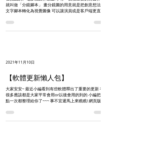
就叫做「分鏡腳本」 畫分鏡圖的用意就是把創意想法和
文字腳本轉化為視覺圖像 可以讓演員或是客戶端更直覺
的知道最終成品的大致樣貌 (電影《寄生上流》分鏡圖)
畫分鏡有很多種方式 有人習慣手繪、有人喜歡電繪...
2021年11月10日
【軟體更新懶人包】
大家安安~ 最近小編看到有些軟體釋出了重要的更新 有
很多應該都是大家平常會用or以後會用的到的 小編把重
點一次都整理給你了~~~ 事不宜遲馬上來瞧瞧! 網頁版
PS、Ai上線 Adobe在上週宣布推出網頁版的 Photoshop
和 Illustrator...