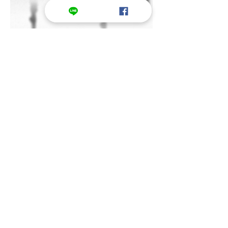
關 於 我 們 / About
取 得 報 價 / Contact
作 品 集 / Portfolio
部 落 格 / Blog
XGFX Studio​遐光映畫
​統編:
71622113
/遐光映畫工作室
SERVICE