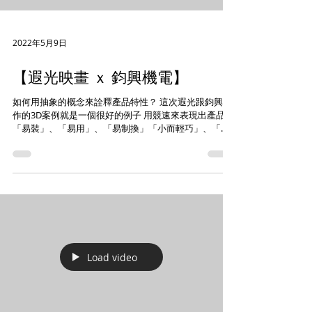
2022年5月9日
【遐光映畫 ｘ 鈞興機電】
如何用抽象的概念來詮釋產品特性？ 這次遐光跟鈞興合
作的3D案例就是一個很好的例子 用競速來表現出產品
「易裝」、「易用」、「易制換」「小而輕巧」、「高
扭力」 場景皆用高科技【SI-FI風格】，來表現產品的高
科技感 往往消費者認識產品的第一步，都是從產品廣告
開始。...
Load video