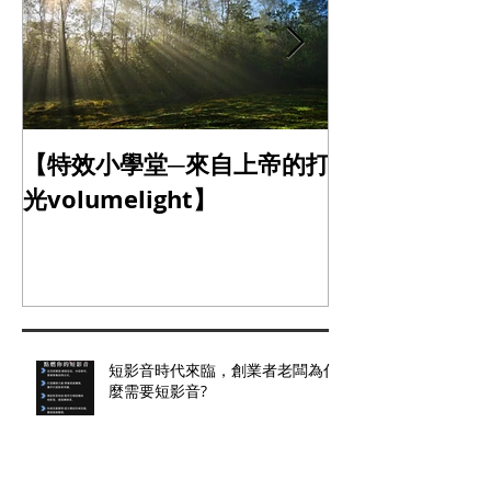
【特效小學堂─來自上帝的打
【怎麼晃都難不
光volumelight】
定器】
短影音時代來臨，創業者老闆為什
麼需要短影音?