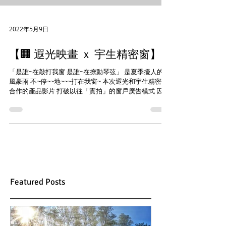
2022年5月9日
【🏢 遐光映畫 ｘ 宇生精密窗】
「是誰~在敲打我窗 是誰~在撩動琴弦」 是夏季擾人的強
風豪雨 不~停~~地~~~打在我窗~ 本次遐光和宇生精密窗
合作的產品影片 打破以往「實拍」的窗戶廣告模式 因為
J次的獨家專利技術藏在細節裡~ 無法用直觀的拍攝和三
言兩語描述出來~ 所以採用了2D結合3D動畫的方式呈
現...
Featured Posts