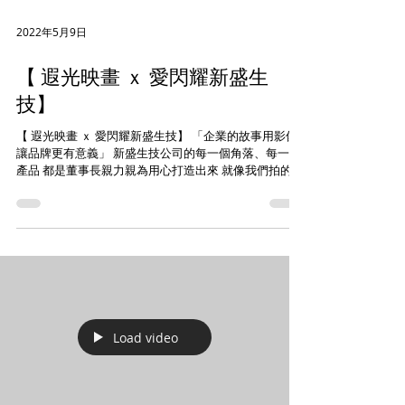
2022年5月9日
【 遐光映畫 ｘ 愛閃耀新盛生
技】
【 遐光映畫 ｘ 愛閃耀新盛生技】 「企業的故事用影像
讓品牌更有意義」 新盛生技公司的每一個角落、每一個
產品 都是董事長親力親為用心打造出來 就像我們拍的每
一個畫面一樣，得來不易。 用最快的執行力執行 ! 但絕
不對品質妥協。 #遐光映畫 Tel：07-2367660...
Load video