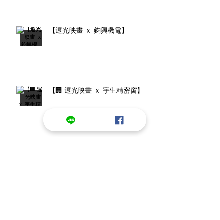
【遐光映畫 ｘ 鈞興機電】
【🏢 遐光映畫 ｘ 宇生精密窗】
【當你的鳥其實是一條鮭魚......】
【抱抱不滿足?還要小褲褲? 《艾爾
登法環》模組番外小彩蛋】