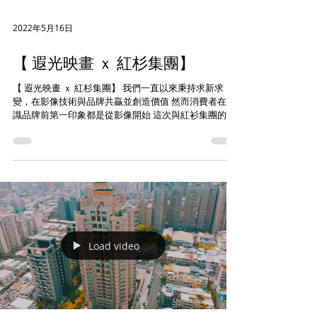
2022年5月16日
【 遐光映畫 ｘ 紅杉集團】
【 遐光映畫 ｘ 紅杉集團】 我們一直以來秉持求新求
變，在影像技術與品牌共贏並創造價值 然而消費者在認
識品牌前第一印象都是從影像開始 這次與紅衫集團的合
作，整體將宇宙推進至地球後用LOGO包覆地球,呈現宇
宙觀世界觀 #遐光映畫 Tel：07-2367660...
Load video