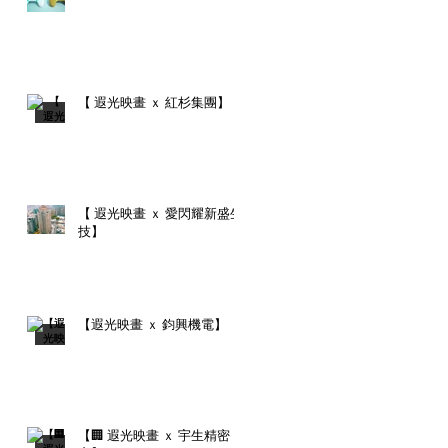
【 遐光映畫 ｘ 紅杉集團】
【 遐光映畫 ｘ 愛閃耀新盛生
技】
【遐光映畫 ｘ 鈞興機電】
【🏢 遐光映畫 ｘ 宇生精密