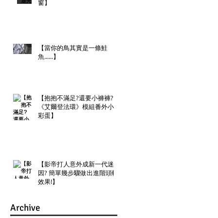
窗】
【當你的鳥其實是一條鮭
魚......】
【抱抱不滿足?還要小褲褲?
《艾爾登法環》模組番外小
彩蛋】
【影帝打人意外成新一代迷
因? 簡單幾步驟做出進階頭轉
效果!】
Archive