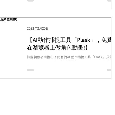
的差別和特色在哪吧! Kinetix 1.4的介面相對於其他兩個更加
直覺...
2022年2月25日
【AI動作捕捉工具「Plask」，免費
在瀏覽器上做角色動畫!】
韓國初創公司推出了同名的AI 動作捕捉工具「Plask」 只需
一個網路攝像頭線上錄製 或是導入mp4、mov、avi影片檔 
可從影片片段中提取運動數據並重新定位在3D角色上 一切
操作都在網頁瀏覽器🖥上進行，超級方便! 是不是覺得聽起來
有點熟悉呢? 🤔...