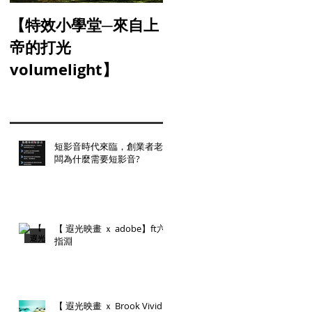
【特效小學堂─來自上
【怎麼晃都難不倒你-
帝的打光
三軸穩定器】
volumelight】
短影音時代來臨，創業者老
闆為什麼需要短影音?
【 遐光映畫 ｘ adobe】ft六
指淵
【 遐光映畫 ｘ Brook Vivid】