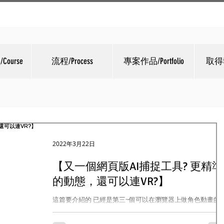
ourse
流程/Process
專案作品/Portfolio
取得報
2022年3月22日
【又一個網頁版AI捕捉工具? 更精準
的動態，還可以連VR?】
這篇要介紹的 已經是第三~個可以在瀏覽器上做角色動畫的
具了! 既之前的Pixcap、Plask 這次是Kinetix 1.4，終於不是P
開頭的網站了!(搞得我好亂啊.jpg) 直接切入重點講解跟前兩