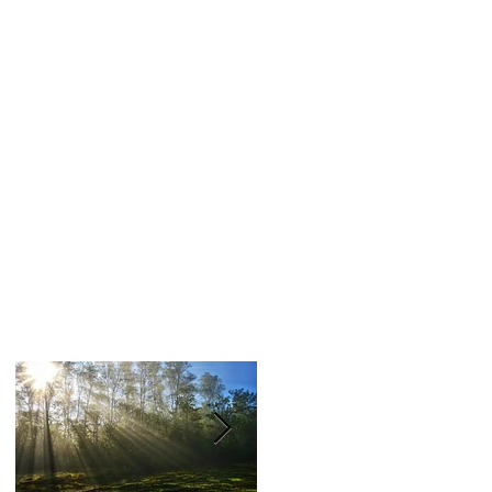
要
就
的