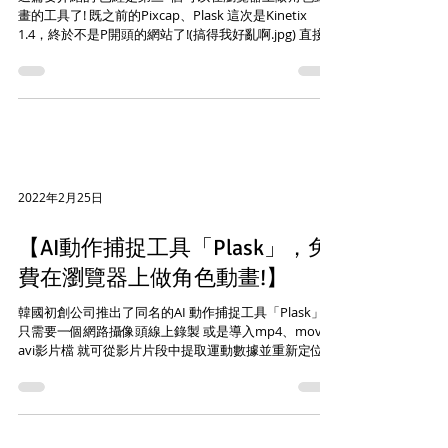
畫的工具了! 既之前的Pixcap、Plask 這次是Kinetix
1.4，終於不是P開頭的網站了!(搞得我好亂啊.jpg) 直接切
入重點講解跟前兩款的差別和特色在哪吧! Kinetix 1.4的
介面相對於其他兩個更加直覺...
2022年2月25日
【AI動作捕捉工具「Plask」，免
費在瀏覽器上做角色動畫!】
韓國初創公司推出了同名的AI 動作捕捉工具「Plask」
只需要一個網路攝像頭線上錄製 或是導入mp4、mov、
avi影片檔 就可從影片片段中提取運動數據並重新定位在
3D角色上 一切的操作都在網頁瀏覽器🖥上進行，超級方
便! 是不是覺得聽起來有點熟悉呢? 🤔...