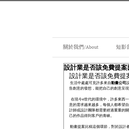
關於我們/About
短影音
設計業是否該免費提案比
設計業是否該免費提案
 生活中處處可見許多來自
動畫公司
告創意的發想，能把自己的創意呈現
  在現今e世代的環境中，許多東
意的需求越來越多，每個人都希望自
計師或設計團隊都需要經過重重的關
己的作品得到客戶的青睞。
 動畫提案比稿這個環節，對於設計者的立場來說，每件作品都是經歷了許多的腦力激盪的發想才能夠完整的呈