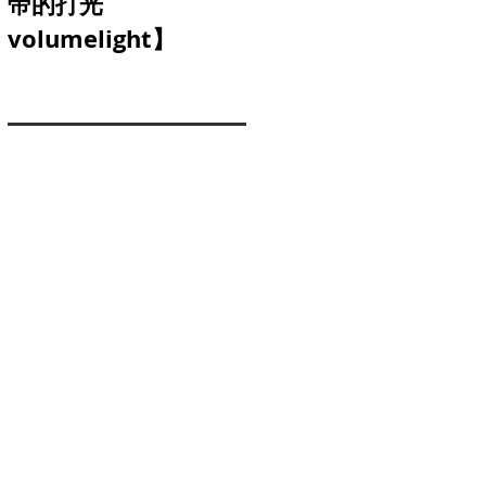
帝的打光
三軸穩定器】
volumelight】