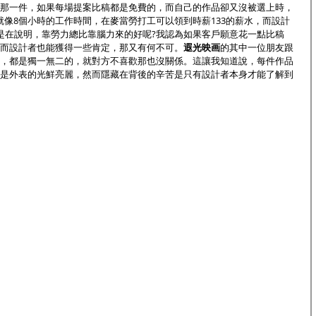
那一件，如果每場提案比稿都是免費的，而自己的作品卻又沒被選上時，
就像8個小時的工作時間，在麥當勞打工可以領到時薪133的薪水，而設計
是在說明，靠勞力總比靠腦力來的好呢?我認為如果客戶願意花一點比稿
而設計者也能獲得一些肯定，那又有何不可。
遐光映画
的其中一位朋友跟
，都是獨一無二的，就對方不喜歡那也沒關係。這讓我知道說，每件作品
是外表的光鮮亮麗，然而隱藏在背後的辛苦是只有設計者本身才能了解到