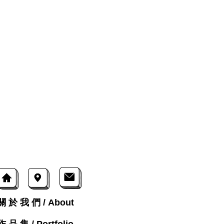
關 於 我 們 / About