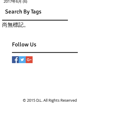
2017年6月
(6)
6 篇文章
Search By Tags
尚無標記。
Follow Us
© 2015 D.L. All Rights Reserved