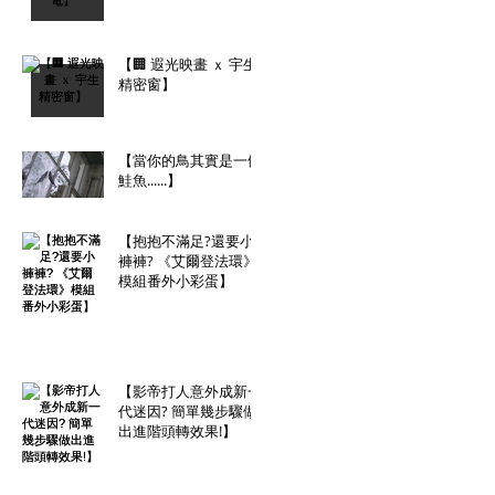
【🏢 遐光映畫 ｘ 宇生
精密窗】
【當你的鳥其實是一條
鮭魚......】
【抱抱不滿足?還要小
褲褲? 《艾爾登法環》
模組番外小彩蛋】
【影帝打人意外成新一
代迷因? 簡單幾步驟做
出進階頭轉效果!】