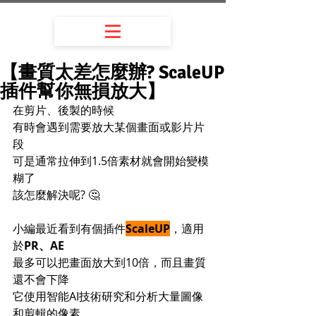
【畫質太差怎麼辦? ScaleUP
插件幫你無損放大】
在剪片、後製的時候
有時會遇到需要放大某個畫面或影片片
段
可是通常拉伸到1.5倍素材就會開始變模
糊了
該怎麼解決呢? 🤔
小編最近看到有個插件
ScaleUP
，適用
於
PR、AE
最多可以把畫面放大到10倍，而且畫質
還不會下降
它使用智能AI技術研究和分析大量圖像
和剪輯的像素