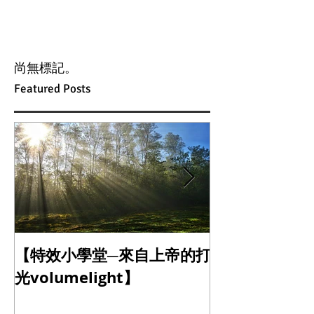
尚無標記。
Featured Posts
【特效小學堂─來自上帝的打
【怎麼晃都難不
光volumelight】
定器】