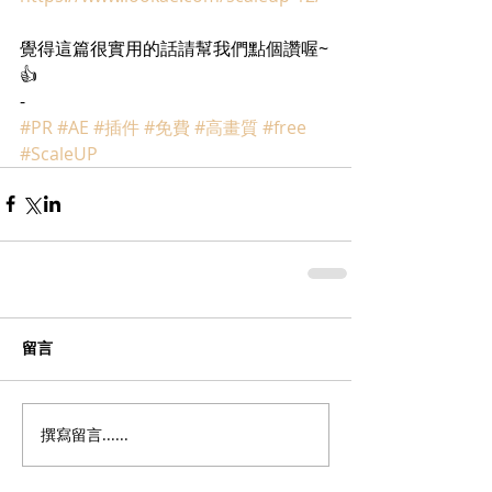
覺得這篇很實用的話請幫我們點個讚喔~
👍
-
#PR
#AE
#插件
#免費
#高畫質
#free
#ScaleUP
留言
撰寫留言......