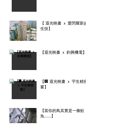
【 遐光映畫 ｘ 愛閃耀新盛
生技】
【遐光映畫 ｘ 鈞興機電】
【🏢 遐光映畫 ｘ 宇生精密
窗】
【當你的鳥其實是一條鮭
魚......】