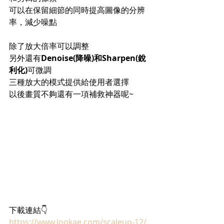
可以在保留細節的同時提高圖像的分辨
率，減少噪點
除了放大倍率可以調整
另外還有
Denoise(降噪)和Sharpen(銳
利化)
可微調
三種放大的模式提供給使用者選擇
以後畫質不夠還有一項補救神器呢~
下載連結👇
https://www.lookae.com/scaleup-12/