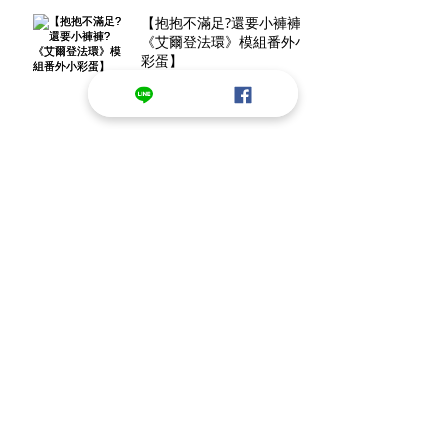
【抱抱不滿足?還要小褲褲?
《艾爾登法環》模組番外小
彩蛋】
【影帝打人意外成新一代迷
因? 簡單幾步驟做出進階頭
轉效果!】
Archive
2025年1月
(1)
1 篇文章
2022年9月
(1)
1 篇文章
2022年7月
(1)
1 篇文章
2022年5月
(4)
4 篇文章
2022年4月
(2)
2 篇文章