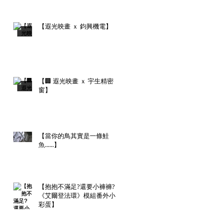
【遐光映畫 ｘ 鈞興機電】
【🏢 遐光映畫 ｘ 宇生精密
窗】
【當你的鳥其實是一條鮭
魚......】
【抱抱不滿足?還要小褲褲?
《艾爾登法環》模組番外小
彩蛋】