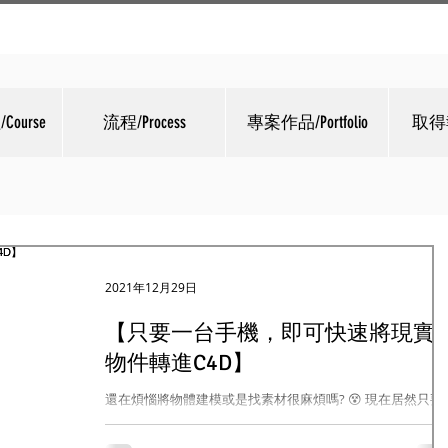
ourse
流程/Process
專案作品/Portfolio
取得報
2021年12月29日
【只要一台手機，即可快速將現實
物件轉進C4D】
還在煩惱將物體建模或是找素材很麻煩嗎? 😵 現在居然只要
過 Maxon Moves 中的 Object Capture 就可以將iPhone或
iPad拍攝的照片 轉換成帶紋理材質的3D模型 然後傳輸圖像