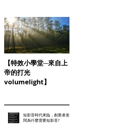
【特效小學堂─來自上
【怎麼晃都難不倒你-
帝的打光
三軸穩定器】
volumelight】
短影音時代來臨，創業者老
闆為什麼需要短影音?