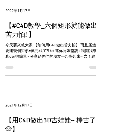
2022年1月17日
【#C4D教學_六個矩形就能做出
苦力怕! 】
今天要來教大家 【如何用C4D做出苦力怕】 而且居然只
要建幾個矩形◾就完成了?! 😮 連你阿嬤都說 : 讓開我來!
真der很簡單~ 分享給你們的朋友一起學起來~ 😎 1.建模
拉Cube建頭、身體、四隻腳 2.上材質 做出馬賽克效果
添加Noise，然後更改顏色...
2021年12月17日
【用C4D做出3D吉娃娃~ 棒吉了!
🐶】