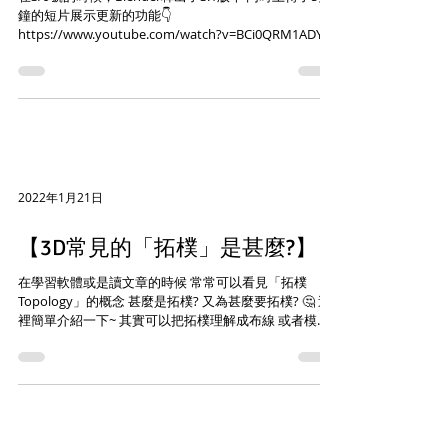
鐘的短片展示更新的功能👇
https://www.youtube.com/watch?v=BCi0QRM1ADY 1.
新的Metal後端加快了Cycles渲染 mac的用戶有福了~...
2022年1月21日
【3D常見的「拓樸」是甚麼?】
在學習軟體或是讀文章的時候 常常可以看見「拓樸
Topology」的概念 甚麼是拓樸? 又為甚麼要拓樸? 🤔 這
裡簡單介紹一下~ 其實可以把拓樸理解成布線 或者模型
上的結構 (圖片來源 : Danan) 應用在3D模型上 模型如果
有良好的拓樸結構 布線外觀會比較乾淨整齊...