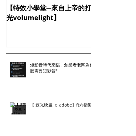
【特效小學堂─來自上帝的打
【怎麼晃都難不
光volumelight】
定器】
短影音時代來臨，創業者老闆為什
麼需要短影音?
【 遐光映畫 ｘ adobe】ft六指淵