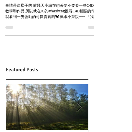
事情是這樣子的 前幾天小編在想著要不要發一些C4D的
教學和作品 所以就在IG的#hashtag搜尋C4D相關的作品
就看到一隻會動的可愛貴賓狗🐩 就跟小菜說~~~ 「我們
來還原吉娃娃吧!」(?) 然後他一個禮拜就做出來了👍 因
為吉娃娃很像外星狗狗...
Featured Posts