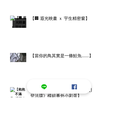
【🏢 遐光映畫 ｘ 宇生精密窗】
【當你的鳥其實是一條鮭魚......】
【抱抱不滿足?還要小褲褲? 《艾爾
登法環》模組番外小彩蛋】