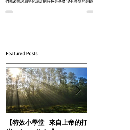
們先來探討扁平化設計的特色是甚麼 沒有多餘的裝飾、
陰影、漸層、反射光澤 在顏色上常使用高亮度的色彩營
造活潑的意象 搭配無襯線字體 整體走一個現代簡約風
格...
Featured Posts
【特效小學堂─來自上帝的打
【怎麼晃都難不