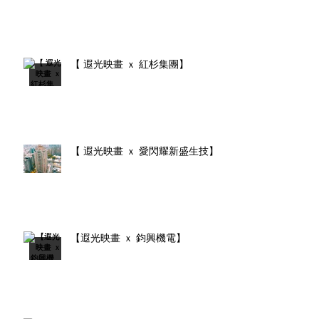
【 遐光映畫 ｘ 紅杉集團】
【 遐光映畫 ｘ 愛閃耀新盛生技】
【遐光映畫 ｘ 鈞興機電】