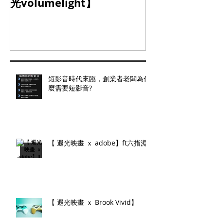
光volumelight】
定器】
短影音時代來臨，創業者老闆為什
麼需要短影音?
【 遐光映畫 ｘ adobe】ft六指淵
【 遐光映畫 ｘ Brook Vivid】