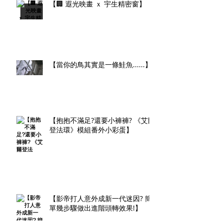
【🏢 遐光映畫 ｘ 宇生精密窗】
【當你的鳥其實是一條鮭魚......】
【抱抱不滿足?還要小褲褲? 《艾爾
登法環》模組番外小彩蛋】
【影帝打人意外成新一代迷因? 簡
單幾步驟做出進階頭轉效果!】