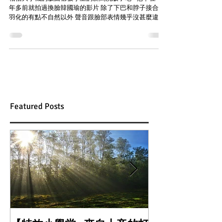
年多前就拍過換臉韓國瑜的影片 除了下巴和脖子接合處
羽化的有點不自然以外 聲音跟臉部表情幾乎沒甚麼違和
感 自從換臉 APP開始竄紅以後 各個明星也跟風將自己換
臉成古裝劇主角或是不同性別角色...
Featured Posts