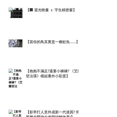
【🏢 遐光映畫 ｘ 宇生精密窗】
【當你的鳥其實是一條鮭魚......】
【抱抱不滿足?還要小褲褲? 《艾爾
登法環》模組番外小彩蛋】
【影帝打人意外成新一代迷因? 簡
單幾步驟做出進階頭轉效果!】