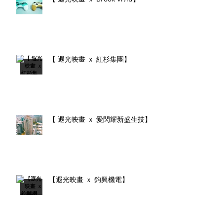
【 遐光映畫 ｘ 紅杉集團】
【 遐光映畫 ｘ 愛閃耀新盛生技】
【遐光映畫 ｘ 鈞興機電】