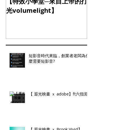
【特效小學堂─來自上帝的打
【怎麼晃都難不
光volumelight】
定器】
短影音時代來臨，創業者老闆為什
麼需要短影音?
【 遐光映畫 ｘ adobe】ft六指淵
【 遐光映畫 ｘ Brook Vivid】