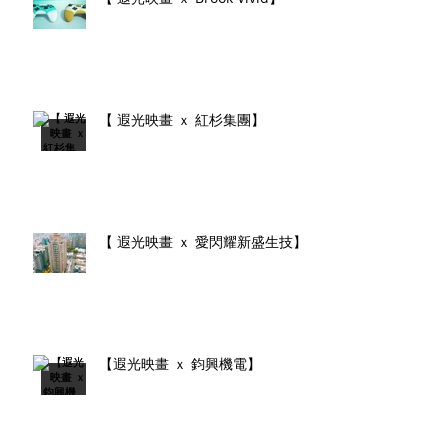
【 遐光映畫 ｘ 紅杉集團】
【 遐光映畫 ｘ 愛閃耀新盛生技】
【遐光映畫 ｘ 鈞興機電】