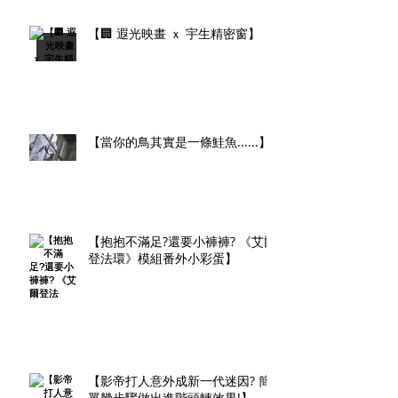
【🏢 遐光映畫 ｘ 宇生精密窗】
【當你的鳥其實是一條鮭魚......】
【抱抱不滿足?還要小褲褲? 《艾爾
登法環》模組番外小彩蛋】
【影帝打人意外成新一代迷因? 簡
單幾步驟做出進階頭轉效果!】