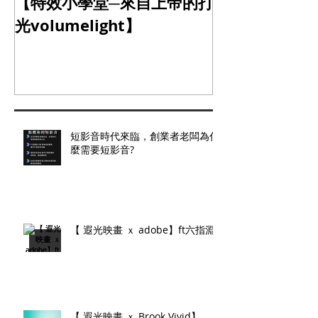
【特效小學堂─來自上帝的打
【怎麼晃都難不
光volumelight】
定器】
短影音時代來臨，創業者老闆為什
麼需要短影音?
【 遐光映畫 ｘ adobe】ft六指淵
【 遐光映畫 ｘ Brook Vivid】