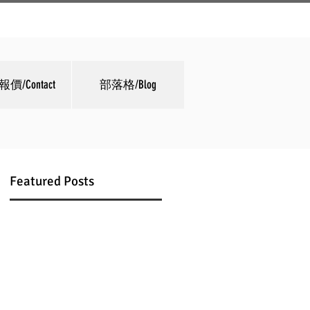
價/Contact
部落格/Blog
Featured Posts
的