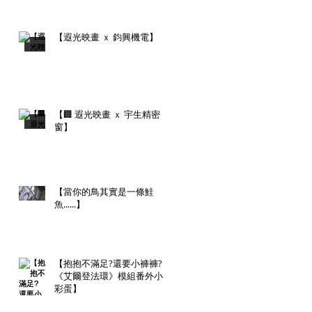
【遐光映畫 ｘ 鈞興機電】
【🏢 遐光映畫 ｘ 宇生精密
窗】
【當你的鳥其實是一條鮭
魚......】
【抱抱不滿足?還要小褲褲?
《艾爾登法環》模組番外小
彩蛋】