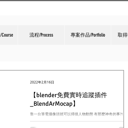
ourse
流程/Process
專案作品/Portfolio
取得報
2022年2月16日
【blender免費實時追蹤插件
_BlendArMocap】
靠一台筆電攝像頭就可以掃描人物動態 有那麼神奇的事?! 😮
接下來的免費插件你絕對不能錯過~ CGTinker近期發布了
BlendArMocap 使用電腦攝像頭就可以捕捉手、臉部和身體