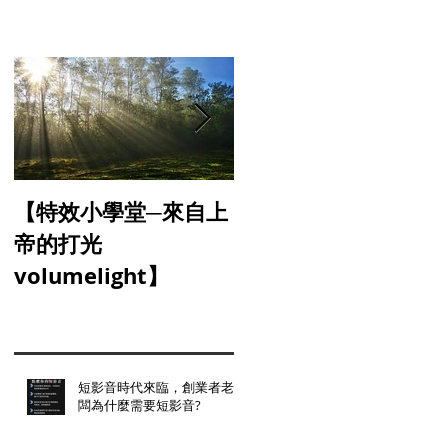
【特效小學堂─來自上
【怎麼晃都難不倒你-
帝的打光
三軸穩定器】
volumelight】
短影音時代來臨，創業者老
闆為什麼需要短影音?