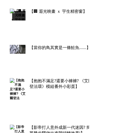
【🏢 遐光映畫 ｘ 宇生精密窗】
【當你的鳥其實是一條鮭魚......】
【抱抱不滿足?還要小褲褲? 《艾爾
登法環》模組番外小彩蛋】
【影帝打人意外成新一代迷因? 簡
單幾步驟做出進階頭轉效果!】