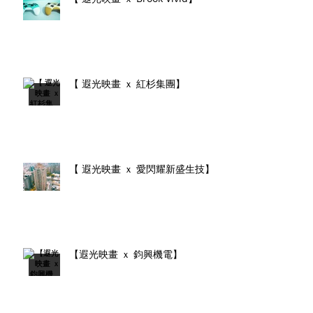
【 遐光映畫 ｘ 紅杉集團】
【 遐光映畫 ｘ 愛閃耀新盛生技】
【遐光映畫 ｘ 鈞興機電】