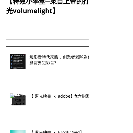
【特效小學堂─來自上帝的打
【怎麼晃都難不
光volumelight】
定器】
短影音時代來臨，創業者老闆為什
麼需要短影音?
【 遐光映畫 ｘ adobe】ft六指淵
【 遐光映畫 ｘ Brook Vivid】