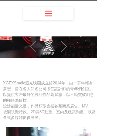
XGFXStudio遐光映画成立於2014年，由一群年輕有
夢想、曾在各大知名公司擔任設計師的青年們創立。
以提供客戶最好的設計作品為旨志，以不斷突破創意
的極限為目標。
設計能量充足，作品類型含括各類商業廣告、MV、
後製視覺特效、2D與3D動畫、室內及建築動畫，以及
各式多媒體影像等等。
高雄-
影片製作/
企業影片/動畫影片/品牌形象