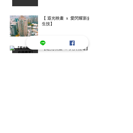
【 遐光映畫 ｘ 愛閃耀新盛
生技】
【遐光映畫 ｘ 鈞興機電】
【🏢 遐光映畫 ｘ 宇生精密
窗】
【當你的鳥其實是一條鮭
魚......】