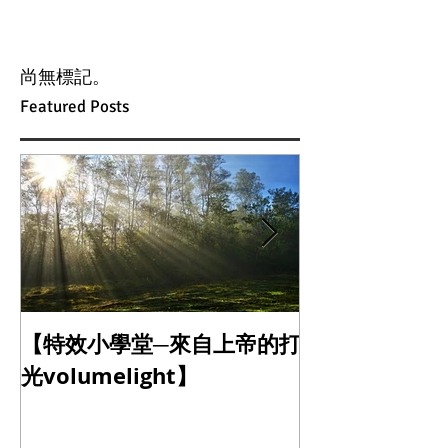
尚無標記。
Featured Posts
【特效小學堂─來自上帝的打
【怎麼晃都難不
光volumelight】
定器】