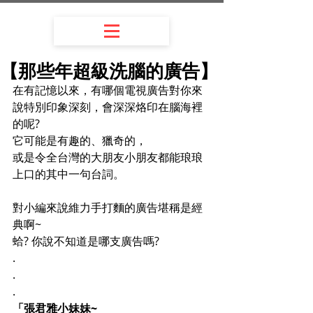
【那些年超級洗腦的廣告】
在有記憶以來，有哪個電視廣告對你來
說特別印象深刻，會深深烙印在腦海裡
的呢?
它可能是有趣的、獵奇的，
或是令全台灣的大朋友小朋友都能琅琅
上口的其中一句台詞。
對小編來說維力手打麵的廣告堪稱是經
典啊~
蛤? 你說不知道是哪支廣告嗎?
.
.
.
「張君雅小妹妹~