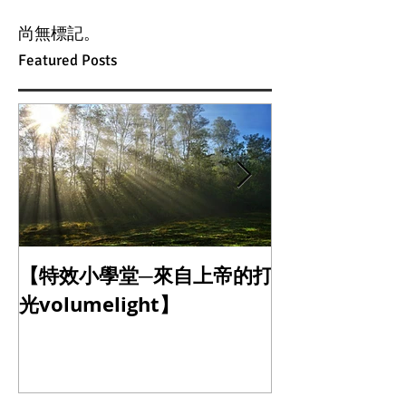
尚無標記。
Featured Posts
【特效小學堂─來自上帝的打
【怎麼晃都難不
光volumelight】
定器】