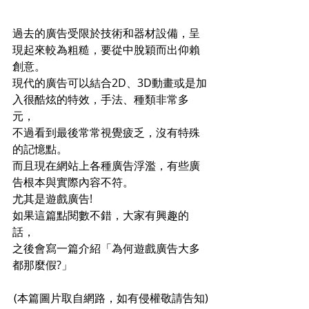
過去的廣告受限於技術和器材設備，呈
現起來較為粗糙，要從中脫穎而出仰賴
創意。
現代的廣告可以結合2D、3D動畫或是加
入很酷炫的特效，手法、種類非常多
元，
不過看到最後常常視覺疲乏，沒有特殊
的記憶點。
而且現在網站上各種廣告浮濫，有些廣
告根本與實際內容不符。
尤其是遊戲廣告!
如果這篇點閱數不錯，大家有興趣的
話，
之後會寫一篇介紹「為何遊戲廣告大多
都那麼假?」
(本篇圖片取自網路，如有侵權敬請告知)