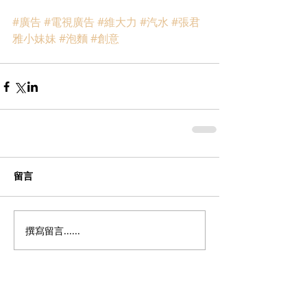
#廣告
#電視廣告
#維大力
#汽水
#張君
雅小妹妹
#泡麵
#創意
留言
撰寫留言......