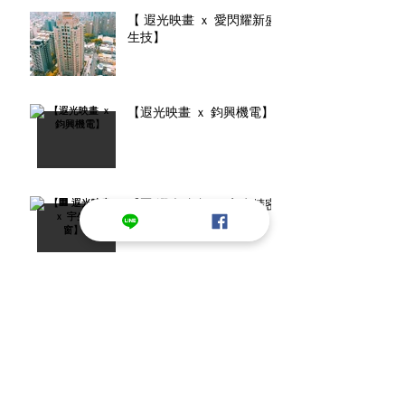
【 遐光映畫 ｘ 愛閃耀新盛
生技】
【遐光映畫 ｘ 鈞興機電】
【🏢 遐光映畫 ｘ 宇生精密
窗】
【當你的鳥其實是一條鮭
魚......】
【抱抱不滿足?還要小褲褲?
《艾爾登法環》模組番外小