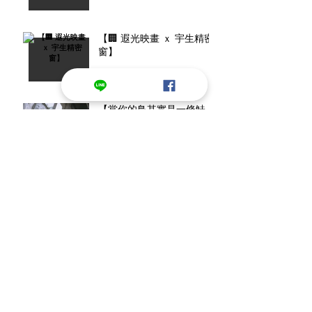
【🏢 遐光映畫 ｘ 宇生精密
窗】
【當你的鳥其實是一條鮭
魚......】
【抱抱不滿足?還要小褲褲?
《艾爾登法環》模組番外小
彩蛋】
【影帝打人意外成新一代迷
因? 簡單幾步驟做出進階頭
轉效果!】