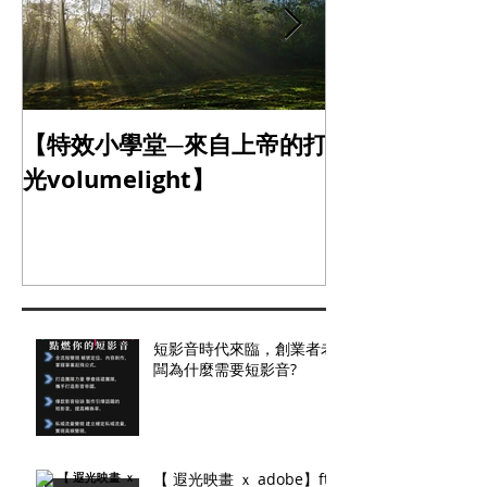
【特效小學堂─來自上帝的打
【怎麼晃都難不
光volumelight】
定器】
短影音時代來臨，創業者老
闆為什麼需要短影音?
【 遐光映畫 ｘ adobe】ft