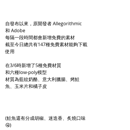
自發布以來，原開發者 Allegorithmic 
和 Adob​​e
每隔一段時間都會新增免費的素材
截至今日總共有147種免費素材能夠下載
使用
在3/6時新增了5種免費材質
和六種low-poly模型
材質為藍紋奶酪、意大利臘腸、烤鮭
魚、玉米片和橘子皮
(鮭魚還有分成胡椒、迷迭香、炙燒口味
🤤)