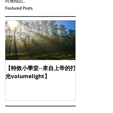
尚無標記。
Featured Posts
【特效小學堂─來自上帝的打
【怎麼晃都難不
光volumelight】
定器】