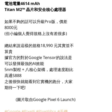
電池電量4614 mAh
Titan M2™ 晶片和安全核心處理器
如果不夠的話可以升級Pro版，價差
8000元
(但小編個人覺得規格上沒有差很多)
總結來說這樣的規格18,990 元其實並不
算貴
據官方的對於Google Tensor的說法是
可以發揮最強的AI效能
5nm製程 + 八核心架構，處理速度勘比
高通S888
之後很快就能看到它實機的跑分，大家
期待一下吧!
(圖片取自Google Pixel 6 Launch)
#Google
#Pixel6
#Pixel6Pro
#手機