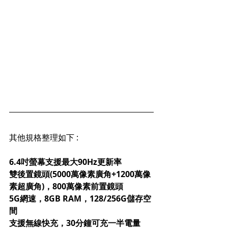
其他規格整理如下 : 
6.4吋螢幕支援最大90Hz更新率
雙後置鏡頭(5000萬像素廣角+1200萬像
素超廣角)，800萬像素前置鏡頭
5G網速，8GB RAM，128/256G儲存空
間
支援無線快充，30分鐘可充一半電量