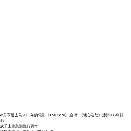
jacomo分享過去為2003年的電影《The Core》(台灣 :《地心浩劫》)製作CG鳥群
電影
成千上萬鳥類飛行異常