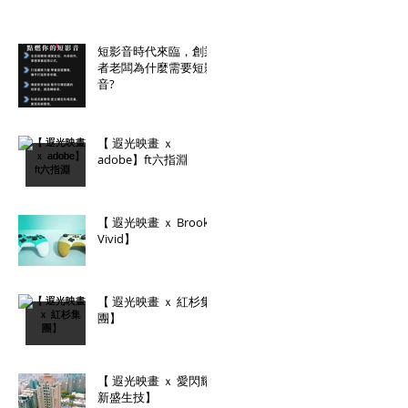
短影音時代來臨，創業
者老闆為什麼需要短影
音?
【 遐光映畫 ｘ
adobe】ft六指淵
【 遐光映畫 ｘ Brook
Vivid】
【 遐光映畫 ｘ 紅杉集
團】
【 遐光映畫 ｘ 愛閃耀
新盛生技】