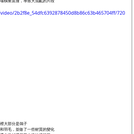
場橫衝直撞，導致大混亂的片段
om/video/2b2f8e_54dfc6392878450d8b86c63b465704ff/720
的鳥群裡大部分是鴿子
和羽毛，並做了一些材質的變化