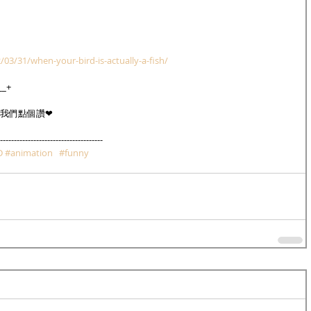
03/31/when-your-bird-is-actually-a-fish/
_+
我們點個讚❤
-------------------------------------
D
#animation
#funny