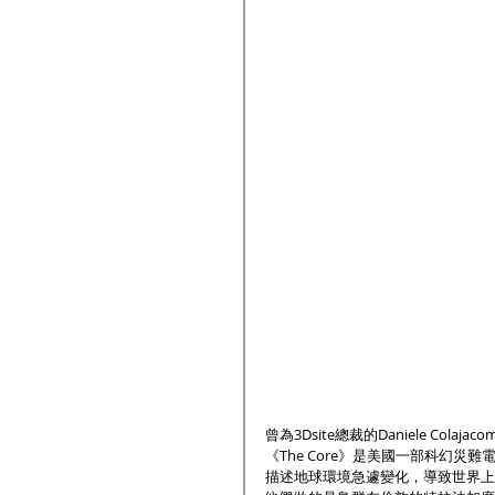
曾為3Dsite總裁的Daniele Cola
《The Core》是美國一部科幻災難
描述地球環境急遽變化，導致世界上