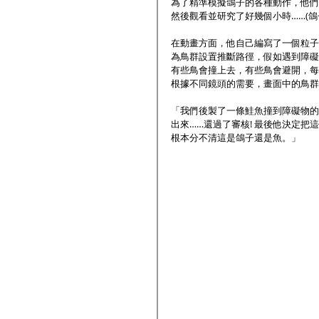
為了精準模擬鴿子的各種動作，他們
然後觀看並研究了好幾個小時……(鴿子
在動畫方面，他自己編寫了一個粒子
為鳥群設置推斷路徑，假如遇到障礙
有些鳥會撞上去，有些鳥會避開，每
根據不同鏡頭的需要，畫面中的鳥群
「我們後製了一條鮭魚撞到障礙物的
出來……還過了審核! 最後他決定
根本分不清這是鴿子還是魚。」