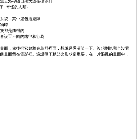
還去洛杉磯日落大道拍攝鴿群
 : 奇怪的人類)
系統，其中還包括避障
物時
隻都是隨機的
會設置不同的路徑和行為
畫面，然後把它參雜在鳥群裡面，想說逗導演笑一下。沒想到他完全沒看
把這個畫面留在電影裡。這證明了動態比形狀還重要，在一片混亂的畫面中，