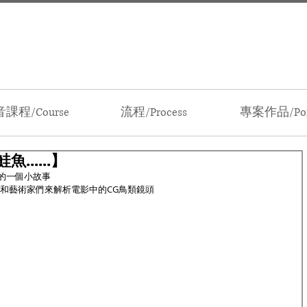
課程/Course
流程/Process
專案作品/Port
.....】
第四期的一個小故事
和藝術家們來解析電影中的CG鳥類鏡頭