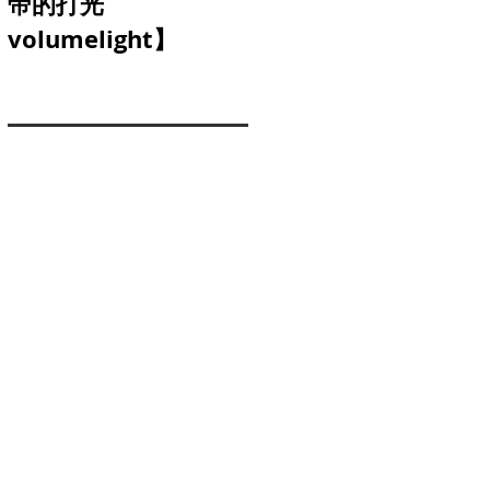
帝的打光
三軸穩定器】
volumelight】