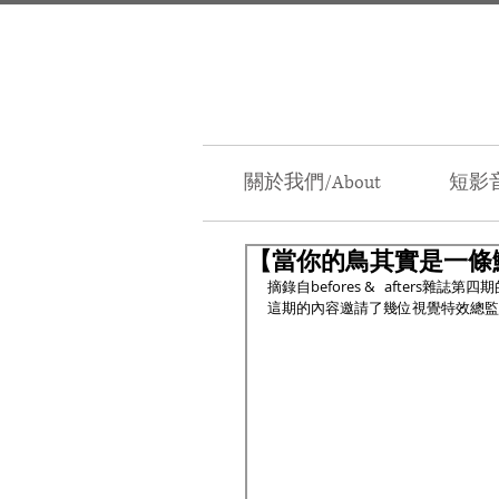
關於我們/About
短影音
【當你的鳥其實是一條鮭魚.
摘錄自befores &   afters雜誌
這期的內容邀請了幾位視覺特效總監