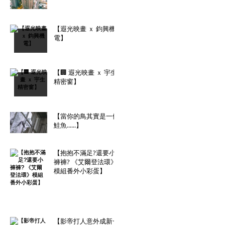
【遐光映畫 ｘ 鈞興機
電】
【🏢 遐光映畫 ｘ 宇生
精密窗】
【當你的鳥其實是一條
鮭魚......】
【抱抱不滿足?還要小
褲褲? 《艾爾登法環》
模組番外小彩蛋】
【影帝打人意外成新一