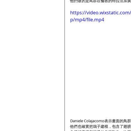
他們做的是鳥群在倫敦的特拉法加廣
https://video.wixstatic.c
p/mp4/file.mp4
Daniele Colajacomo表示畫面
他們也確實把鴿子建模，包含了翅膀