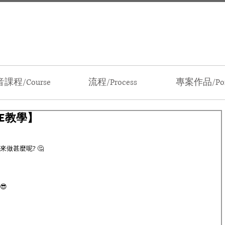
課程/Course
流程/Process
專案作品/Port
AE教學】
做甚麼呢? 🤔
😎