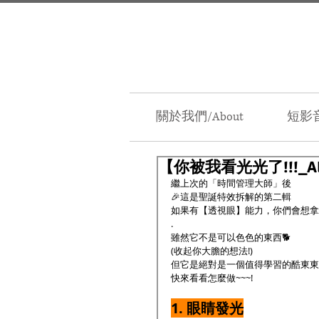
關於我們/About
短影音
【你被我看光光了!!!_
繼上次的「時間管理大師」後
🎉這是聖誕特效拆解的第二輯
如果有【透視眼】能力，你們會想拿來
.
雖然它不是可以色色的東西🐕
(收起你大膽的想法!)
但它是絕對是一個值得學習的酷東東
快來看看怎麼做~~~!
1. 眼睛發光