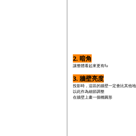
2. 暗角
讓整體看起來更有fu
3. 牆壁亮度
投影時，這區的牆壁一定會比其他地
以此作為細節調整
在牆壁上畫一個橢圓形