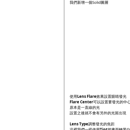
我們新增一個Solid圖層
使用
Lens Flare
效果設置眼睛發光
Flare Center
可以設置要發光的中
原本是一直線的光
設置之後就不會有另外的光斑出現
Lens Type
調整發光的焦距
這裡我們一樣使用
Tint
把畫面轉黑