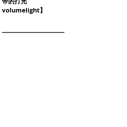
帝的打光
三軸穩定器】
volumelight】